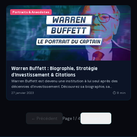
Portraits & Anecdotes
Warren Buffett : Biographie, Stratégie
d'Investissement & Citations
Warren Buffett est devenu une institution à lui seul après des
décennies d'investissement. Découvrez sa biographie, sa
stratégie de value investing et ses citations.
27 janvier 2023
⏱
8
min
← Précédent
Suivant →
Page
1
/
4