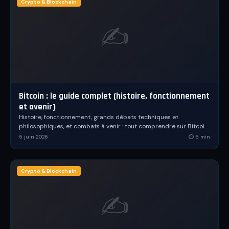
Le Dico
Crypto & Blockchain
✍️
La Team
La Boutique
🌐 Langue / Language
FR
Bitcoin : le guide complet (histoire, fonctionnement
et avenir)
Se connecter
Histoire, fonctionnement, grands débats techniques et
philosophiques, et combats à venir : tout comprendre sur Bitcoin,
Créer un compte
la première monnaie numérique décentralisée.
5 juin 2026
⏱
5
min
Crypto & Blockchain
✍️