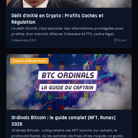
Délit d'Initié en Crypto : Profits Cachés et
Régulation
Le délit d'initié, c'est exploiter des informations privilégiées pour
profiter d'un marché. Affaires Coinbase et FTX, cadre légal
français, AMF et nouveau règlement MiCA : tout comprendre.
9 décembre 2023
⏱
6
min
Crypto & Blockchain
Ordinals Bitcoin : le guide complet (NFT, Runes)
2026
Ordinals Bitcoin : comprendre ces NFT inscrits sur satoshi, le
protocole Runes, où les acheter, les frais et les risques. Le guide