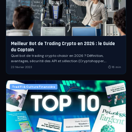
Meilleur Bot de Trading Crypto en 2026 : le Guide
du Captain
Quel bot de trading crypto choisir en 2026 ? Définition,
avantages, sécurité des API et sélection (Cryptohopper,
3Commas, Gunbot, Kryll Reboot).
23 février 2023
⏱
16
min
Trad Fi & Culture Financière