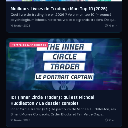
Meilleurs Livres de Trading : Mon Top 10 (2026)
Quel livre de trading lire en 2026 ? Voici mon top 10 (+ bonus) :
psychologie, méthode, histoires vraies de grands traders. De quoi
débuter ou progresser.
16 février 2023
⏱
16
min
Portraits & Anecdotes
ICT (Inner Circle Trader) : qui est Michael
Huddleston ? Le dossier complet
Inner Circle Trader (ICT) : le parcours de Michael Huddleston, ses
Smart Money Concepts, Order Blocks et Fair Value Gaps
décryptés dans ce dossier complet.
10 février 2023
⏱
10
min