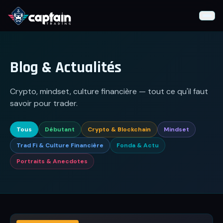
Formation Gratuite
Blog & Actualités
📊
Fondamentaux
Crypto, mindset, culture financière — tout ce qu'il faut
⚡
Stratégies
savoir pour trader.
📐
Indicateurs Techniques
Tous
Débutant
Crypto & Blockchain
Mindset
🧠
Psychologie
Trad Fi & Culture Financière
Fonda & Actu
🛠
Outils du Trader
Portraits & Anecdotes
IA VS Trading
Live Trading