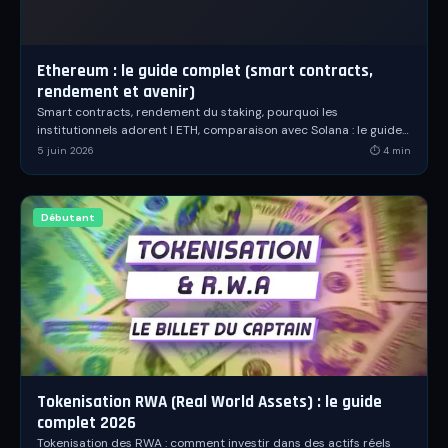
Ethereum : le guide complet (smart contracts,
rendement et avenir)
Smart contracts, rendement du staking, pourquoi les
institutionnels adorent l ETH, comparaison avec Solana : le guide
complet d Ethereum, l ordinateur mondial.
5 juin 2026
⏱
4
min
Débutant
Tokenisation RWA (Real World Assets) : le guide
complet 2026
Tokenisation des RWA : comment investir dans des actifs réels