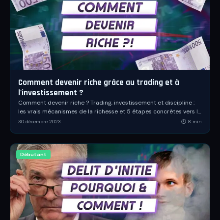
Comment devenir riche grâce au trading et à
l'investissement ?
Comment devenir riche ? Trading, investissement et discipline :
les vrais mécanismes de la richesse et 5 étapes concrètes vers la
liberté financière.
30 décembre 2023
⏱
8
min
Débutant