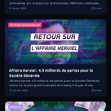
(immobilier, art, actions) sur la blockchain. Définition, méthodes,
chiffres 2026 et risques.
10 février 2024
⏱
9
min
Portraits & Anecdotes
Affaire Kerviel : 4,9 milliards de pertes pour la
Société Générale
Jérôme Kerviel, 4,9 milliards de pertes pour la Société Générale :
retour sur le plus grand scandale de trading français et ses
leçons sur la gestion du risque.
27 janvier 2024
⏱
9
min
Mindset