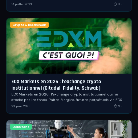
actualisé du Captain.
14 juillet 2023
⏱
8
min
Crypto & Blockchain
EDX Markets en 2026 : l'exchange crypto
institutionnel (Citadel, Fidelity, Schwab)
EDX Markets en 2026 : l'exchange crypto institutionnel qui ne
stocke pas les fonds. Paires élargies, futures perpétuels via EDX
International, FlowConnect et contexte SEC.
23 juin 2023
⏱
3
min
Débutant