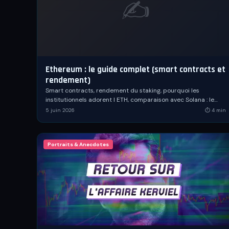
✍️
Ethereum : le guide complet (smart contracts et
rendement)
Smart contracts, rendement du staking, pourquoi les
institutionnels adorent l ETH, comparaison avec Solana : le
guide complet d Ethereum, l ordinateur mondial.
5 juin 2026
⏱
4
min
Portraits & Anecdotes