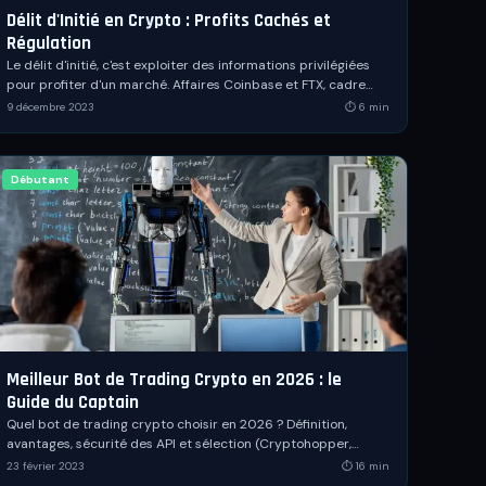
Délit d'Initié en Crypto : Profits Cachés et
Régulation
Le délit d'initié, c'est exploiter des informations privilégiées
pour profiter d'un marché. Affaires Coinbase et FTX, cadre
légal français, AMF et nouveau règlement MiCA : tout
9 décembre 2023
⏱
6
min
comprendre.
Débutant
Meilleur Bot de Trading Crypto en 2026 : le
Guide du Captain
Quel bot de trading crypto choisir en 2026 ? Définition,
avantages, sécurité des API et sélection (Cryptohopper,
3Commas, Gunbot, Kryll Reboot).
23 février 2023
⏱
16
min