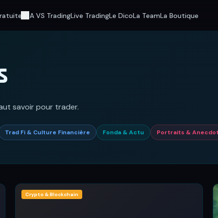
ratuite
IA VS Trading
Live Trading
Le Dico
La Team
La Boutique
s
aut savoir pour trader.
Trad Fi & Culture Financière
Fonda & Actu
Portraits & Anecdo
Crypto & Blockchain