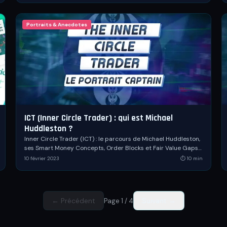
Portraits & Anecdotes
ICT (Inner Circle Trader) : qui est Michael
Huddleston ?
Inner Circle Trader (ICT) : le parcours de Michael Huddleston,
ses Smart Money Concepts, Order Blocks et Fair Value Gaps
décryptés dans ce dossier complet.
10 février 2023
⏱
10
min
← Précédent
Suivant →
Page
1
/
4