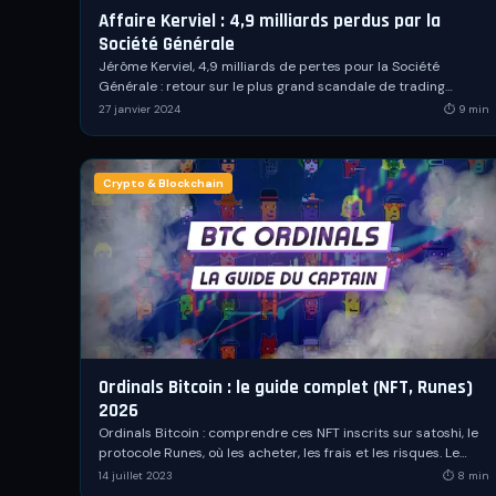
Affaire Kerviel : 4,9 milliards perdus par la
Société Générale
Jérôme Kerviel, 4,9 milliards de pertes pour la Société
Générale : retour sur le plus grand scandale de trading
français et ses leçons sur la gestion du risque.
27 janvier 2024
⏱
9
min
Crypto & Blockchain
Ordinals Bitcoin : le guide complet (NFT, Runes)
2026
Ordinals Bitcoin : comprendre ces NFT inscrits sur satoshi, le
protocole Runes, où les acheter, les frais et les risques. Le
guide actualisé du Captain.
14 juillet 2023
⏱
8
min