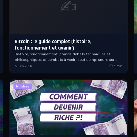
✍️
Bitcoin : le guide complet (histoire,
fonctionnement et avenir)
Histoire, fonctionnement, grands débats techniques et
philosophiques, et combats à venir : tout comprendre sur
Bitcoin, la première monnaie numérique décentralisée.
5 juin 2026
⏱
5
min
Mindset