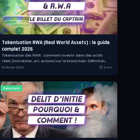
Tokenisation RWA (Real World Assets) : le guide
complet 2026
Tokenisation des RWA : comment investir dans des actifs
réels (immobilier, art, actions) sur la blockchain. Définition,
méthodes, chiffres 2026 et risques.
10 février 2024
⏱
9
min
Débutant