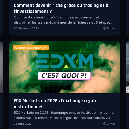
Comment devenir riche grâce au trading et à
l'investissement ?
Comment devenir riche ? Trading, investissement et
discipline : les vrais mécanismes de la richesse et 5 étapes
concrètes vers la liberté financière.
30 décembre 2023
⏱
8
min
Crypto & Blockchain
EDX Markets en 2026 : l'exchange crypto
institutionnel
EDX Markets en 2026 : l'exchange crypto institutionnel qui ne
stocke pas les fonds. Paires élargies, futures perpétuels via
EDX International, FlowConnect et contexte SEC.
23 juin 2023
⏱
3
min