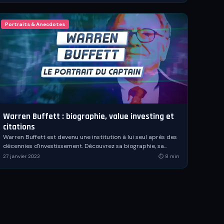
Portraits & Anecdotes
Warren Buffett : biographie, value investing et
citations
Warren Buffett est devenu une institution à lui seul après des
décennies d'investissement. Découvrez sa biographie, sa
stratégie de value investing et ses citations.
27 janvier 2023
⏱
8
min