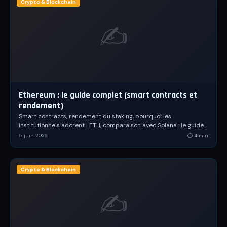
Le Dico
Crypto & Blockchain
✍️
La Team
La Boutique
🌐 Langue / Language
FR
Ethereum : le guide complet (smart contracts et
rendement)
Se connecter
Smart contracts, rendement du staking, pourquoi les
institutionnels adorent l ETH, comparaison avec Solana : le guide
Créer un compte
complet d Ethereum, l ordinateur mondial.
5 juin 2026
⏱
4
min
Crypto & Blockchain
✍️