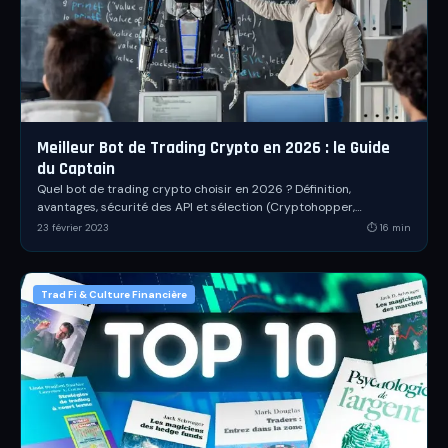
Meilleur Bot de Trading Crypto en 2026 : le Guide
du Captain
Quel bot de trading crypto choisir en 2026 ? Définition,
avantages, sécurité des API et sélection (Cryptohopper,
3Commas, Gunbot, Kryll Reboot).
23 février 2023
⏱
16
min
Trad Fi & Culture Financière