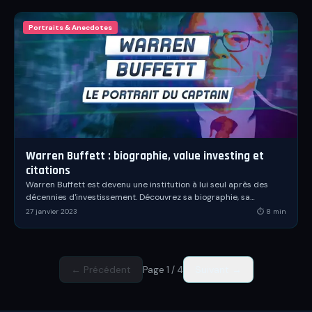
Portraits & Anecdotes
Warren Buffett : biographie, value investing et
citations
Warren Buffett est devenu une institution à lui seul après des
décennies d'investissement. Découvrez sa biographie, sa
stratégie de value investing et ses citations.
27 janvier 2023
⏱
8
min
← Précédent
Suivant →
Page
1
/
4