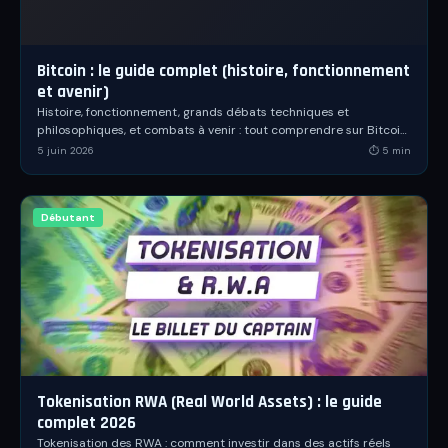
Bitcoin : le guide complet (histoire, fonctionnement
et avenir)
Histoire, fonctionnement, grands débats techniques et
philosophiques, et combats à venir : tout comprendre sur Bitcoin,
la première monnaie numérique décentralisée.
5 juin 2026
⏱
5
min
Débutant
Tokenisation RWA (Real World Assets) : le guide
complet 2026
Tokenisation des RWA : comment investir dans des actifs réels