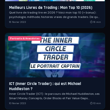
Meilleurs Livres de Trading : Mon Top 10 (2026)
Quel livre de trading lire en 2026 ? Voici mon top 10 (+ bonus) :
psychologie, méthode, histoires vraies de grands traders. De quoi
débuter ou progresser.
16 février 2023
⏱
16
min
Portraits & Anecdotes
ICT (Inner Circle Trader) : qui est Michael
Huddleston ?
Inner Circle Trader (ICT) : le parcours de Michael Huddleston, ses
Smart Money Concepts, Order Blocks et Fair Value Gaps
décryptés dans ce dossier complet.
10 février 2023
⏱
10
min