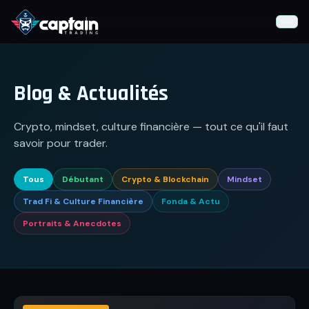
Formation Gratuite
Blog & Actualités
📊
Fondamentaux
Crypto, mindset, culture financière — tout ce qu'il faut
⚡
Stratégies
savoir pour trader.
📐
Indicateurs Techniques
Tous
Débutant
Crypto & Blockchain
Mindset
🧠
Psychologie
Trad Fi & Culture Financière
Fonda & Actu
🛠
Outils du Trader
Portraits & Anecdotes
IA VS Trading
Live Trading