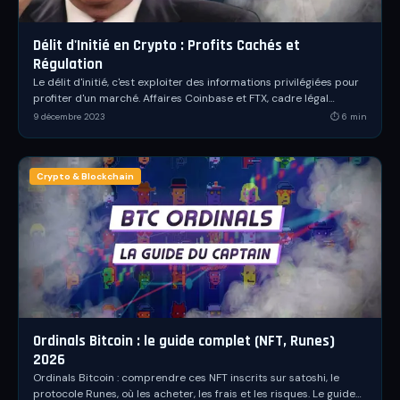
Délit d'Initié en Crypto : Profits Cachés et
Régulation
Le délit d'initié, c'est exploiter des informations privilégiées pour
profiter d'un marché. Affaires Coinbase et FTX, cadre légal
français, AMF et nouveau règlement MiCA : tout comprendre.
9 décembre 2023
⏱
6
min
Crypto & Blockchain
Ordinals Bitcoin : le guide complet (NFT, Runes)
2026
Ordinals Bitcoin : comprendre ces NFT inscrits sur satoshi, le
protocole Runes, où les acheter, les frais et les risques. Le guide