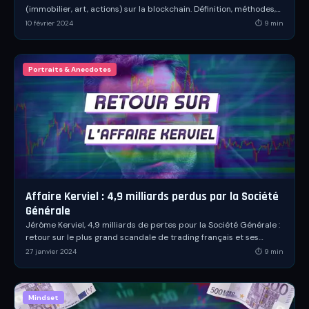
(immobilier, art, actions) sur la blockchain. Définition, méthodes,
chiffres 2026 et risques.
10 février 2024
⏱
9
min
Portraits & Anecdotes
Affaire Kerviel : 4,9 milliards perdus par la Société
Générale
Jérôme Kerviel, 4,9 milliards de pertes pour la Société Générale :
retour sur le plus grand scandale de trading français et ses
leçons sur la gestion du risque.
27 janvier 2024
⏱
9
min
Mindset