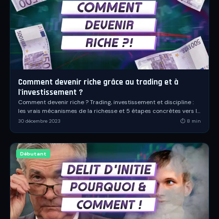
Comment devenir riche grâce au trading et à
l'investissement ?
Comment devenir riche ? Trading, investissement et discipline :
les vrais mécanismes de la richesse et 5 étapes concrètes vers la
liberté financière.
30 décembre 2023
⏱
8
min
Débutant