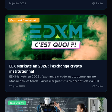
actualisé du Captain.
14 juillet 2023
⏱
8
min
Crypto & Blockchain
EDX Markets en 2026 : l'exchange crypto
institutionnel
EDX Markets en 2026 : l'exchange crypto institutionnel qui ne
stocke pas les fonds. Paires élargies, futures perpétuels via EDX
International, FlowConnect et contexte SEC.
23 juin 2023
⏱
3
min
Débutant