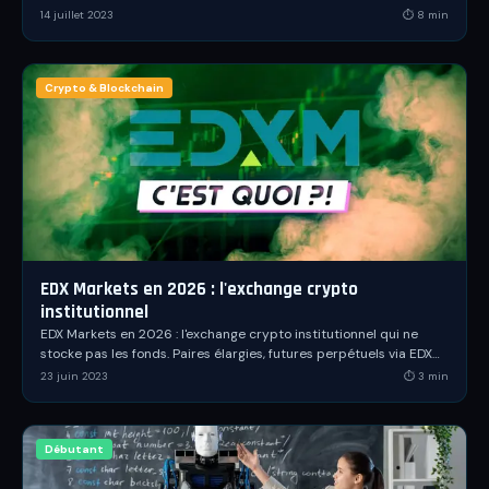
actualisé du Captain.
14 juillet 2023
⏱
8
min
Crypto & Blockchain
EDX Markets en 2026 : l'exchange crypto
institutionnel
EDX Markets en 2026 : l'exchange crypto institutionnel qui ne
stocke pas les fonds. Paires élargies, futures perpétuels via EDX
International, FlowConnect et contexte SEC.
23 juin 2023
⏱
3
min
Débutant