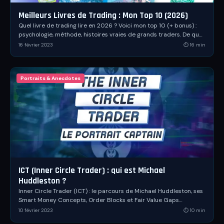
Meilleurs Livres de Trading : Mon Top 10 (2026)
Quel livre de trading lire en 2026 ? Voici mon top 10 (+ bonus) :
psychologie, méthode, histoires vraies de grands traders. De quoi
débuter ou progresser.
16 février 2023
⏱
16
min
Portraits & Anecdotes
ICT (Inner Circle Trader) : qui est Michael
Huddleston ?
Inner Circle Trader (ICT) : le parcours de Michael Huddleston, ses
Smart Money Concepts, Order Blocks et Fair Value Gaps
décryptés dans ce dossier complet.
10 février 2023
⏱
10
min