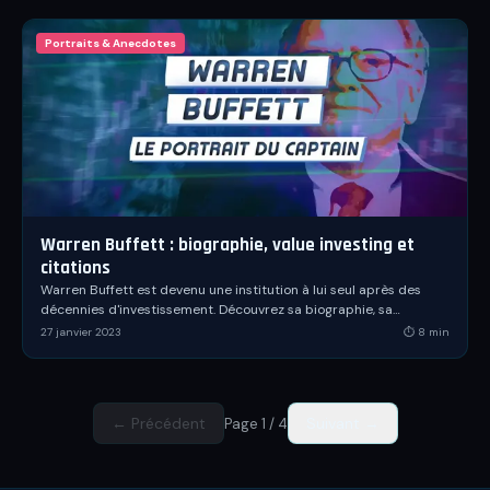
Portraits & Anecdotes
Warren Buffett : biographie, value investing et
citations
Warren Buffett est devenu une institution à lui seul après des
décennies d'investissement. Découvrez sa biographie, sa
stratégie de value investing et ses citations.
27 janvier 2023
⏱
8
min
← Précédent
Suivant →
Page
1
/
4