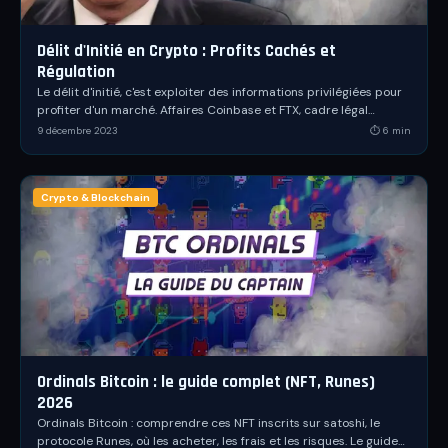
Délit d'Initié en Crypto : Profits Cachés et
Régulation
Le délit d'initié, c'est exploiter des informations privilégiées pour
profiter d'un marché. Affaires Coinbase et FTX, cadre légal
français, AMF et nouveau règlement MiCA : tout comprendre.
9 décembre 2023
⏱
6
min
Crypto & Blockchain
Ordinals Bitcoin : le guide complet (NFT, Runes)
2026
Ordinals Bitcoin : comprendre ces NFT inscrits sur satoshi, le
protocole Runes, où les acheter, les frais et les risques. Le guide