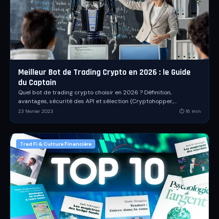
Meilleur Bot de Trading Crypto en 2026 : le Guide
du Captain
Quel bot de trading crypto choisir en 2026 ? Définition,
avantages, sécurité des API et sélection (Cryptohopper,
3Commas, Gunbot, Kryll Reboot).
23 février 2023
⏱
16
min
Trad Fi & Culture Financière