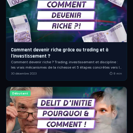
Comment devenir riche grâce au trading et à
l'investissement ?
Comment devenir riche ? Trading, investissement et discipline :
les vrais mécanismes de la richesse et 5 étapes concrètes vers la
liberté financière.
30 décembre 2023
⏱
8
min
Débutant