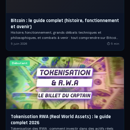
Bitcoin : le guide complet (histoire, fonctionnement
et avenir)
Histoire, fonctionnement, grands débats techniques et
philosophiques, et combats à venir : tout comprendre sur Bitcoin,
la première monnaie numérique décentralisée.
5 juin 2026
⏱
5
min
Débutant
Tokenisation RWA (Real World Assets) : le guide
complet 2026
Tokenisation des RWA : comment investir dans des actifs réels