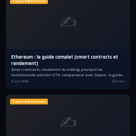
Le Dico
Crypto & Blockchain
✍️
Planning
⚔️
La Team
La Boutique
Ethereum : le guide complet (smart contracts et
🌐 Langue / Language
FR
rendement)
Smart contracts, rendement du staking, pourquoi les
institutionnels adorent l ETH, comparaison avec Solana : le guide
Se connecter
complet d Ethereum, l ordinateur mondial.
5 juin 2026
⏱
4
min
Créer un compte
Crypto & Blockchain
✍️