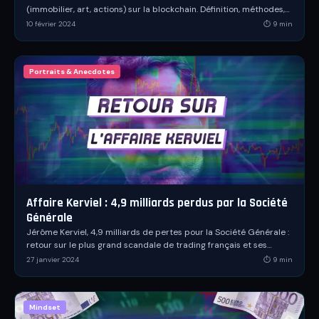
(immobilier, art, actions) sur la blockchain. Définition, méthodes,
chiffres 2026 et risques.
10 février 2024
⏱
9
min
Portraits & Anecdotes
Affaire Kerviel : 4,9 milliards perdus par la Société
Générale
Jérôme Kerviel, 4,9 milliards de pertes pour la Société Générale :
retour sur le plus grand scandale de trading français et ses
leçons sur la gestion du risque.
27 janvier 2024
⏱
9
min
Mindset