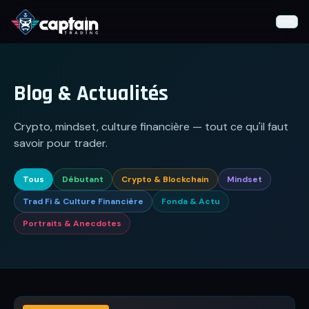
Formation Gratuite
Blog & Actualités
📊
Fondamentaux
Crypto, mindset, culture financière — tout ce qu'il faut
⚡
Stratégies
savoir pour trader.
📐
Indicateurs Techniques
Tous
Débutant
Crypto & Blockchain
Mindset
🧠
Psychologie
Trad Fi & Culture Financière
Fonda & Actu
🛠
Outils du Trader
Portraits & Anecdotes
IA VS Trading
Live Trading