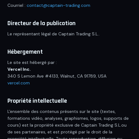
Le Dico
Courriel :
contact@captain-trading.com
La Team
Directeur de la publication
La Boutique
Le représentant légal de
Captain Trading S.L.
.
🌐 Langue / Language
FR
Hébergement
Le site est hébergé par :
Se connecter
Vercel Inc.
340 S Lemon Ave #4133, Walnut, CA 91789, USA
Créer un compte
vercel.com
Propriété intellectuelle
L'ensemble des contenus présents sur le site (textes,
formations vidéo, analyses, graphismes, logos, supports de
cours) est la propriété exclusive de
Captain Trading S.L.
ou
de ses partenaires, et est protégé par le droit de la
propriété intellectuelle. Toute reproduction, diffusion ou