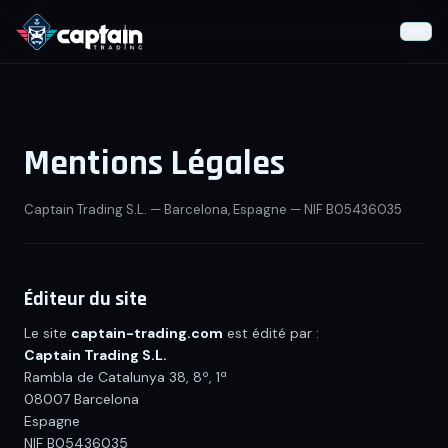
Formation Gratuite
📊
Fondamentaux
Mentions Légales
⚡
Stratégies
Captain Trading S.L.
—
Barcelona
,
Espagne
—
NIF
B05436035
📐
Indicateurs Techniques
🧠
Psychologie
Éditeur du site
🛠
Outils du Trader
Le site
captain-trading.com
est édité par :
IA VS Trading
Captain Trading S.L.
Rambla de Catalunya 38, 8º, 1ª
08007 Barcelona
Live Trading
Espagne
NIF
B05436035