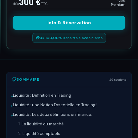
300 €
Le Dico
−
25
%
dès
TTC
Premium
Planning
Info & Réservation
⚔️
La Team
💳
3×
100,00
€
sans frais avec Klarna
La Boutique
🌐 Langue / Language
FR
📋
SOMMAIRE
29
sections
Se connecter
Créer un compte
Liquidité : Définition en Trading
▸
Liquidité : une Notion Essentielle en Trading !
▸
Liquidité : Les deux définitions en finance.
▸
1. La liquidité du marché
·
2. Liquidité comptable
·