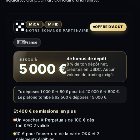
MiCA
MiFID
&
OFFRE D’AOÛT
NOTRE ÉCHANGE PARTENAIRE
🇫🇷
France
de bonus de dépôt
JUSQU’À
5 000 €
8 % de ton dépôt net,
crédités en USDC. Aucun
volume de trading exigé.
Tu déposes 1 000 € → 80 € pour toi. 10 000 € → 800 €.
Le plafond tombe à 62 500 € déposés : 5 000 €.
Et 400 € de missions, en plus
Un voucher X-Perpetuals de 100 € dès
ton KYC 2 validé
10 € pour l’ouverture de la carte OKX et 3
paiements éligibles