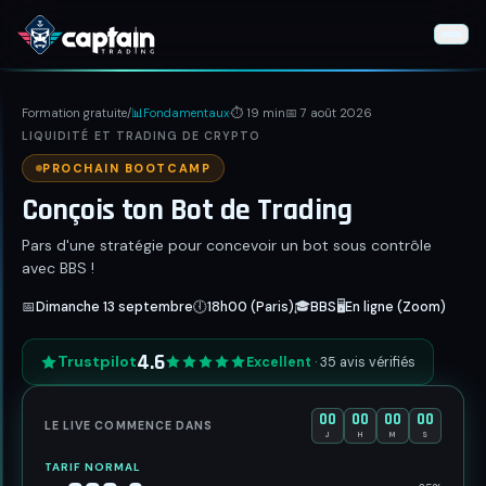
Formation Gratuite
Formation gratuite
/
📊
Fondamentaux
·
⏱
19
min
📅
7 août 2026
LIQUIDITÉ ET TRADING DE CRYPTO
📊
Fondamentaux
PROCHAIN BOOTCAMP
⚡
Stratégies
Conçois ton Bot de Trading
📐
Indicateurs Techniques
Pars d'une stratégie pour concevoir un bot sous contrôle
avec BBS !
🧠
Psychologie
📅
Dimanche 13 septembre
🕕
18h00 (Paris)
🎓
BBS
🖥️
En ligne (Zoom)
🛠
Outils du Trader
4.6
Trustpilot
Excellent
·
35
avis vérifiés
IA VS Trading
00
00
00
00
LE LIVE COMMENCE DANS
Live Trading
J
H
M
S
TARIF
NORMAL